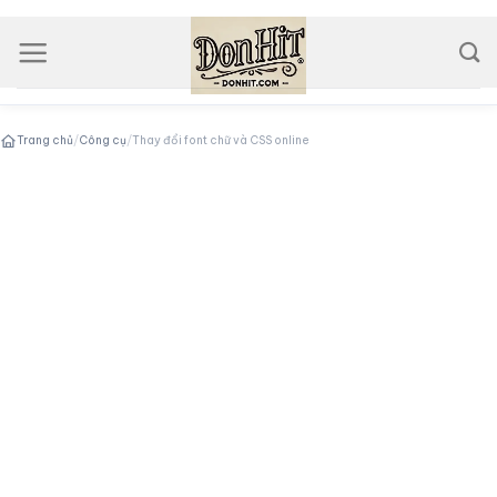
Skip
to
content
Trang chủ
/
Công cụ
/
Thay đổi font chữ và CSS online