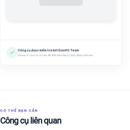
Công cụ được kiểm tra bởi DonHit Team
Chúng tôi liên tục rà soát để đảm bảo công cụ hoạt động chính xác.
CÓ THỂ BẠN CẦN
Công cụ liên quan