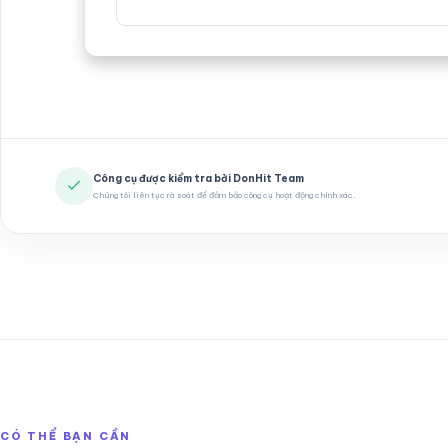
Công cụ được kiểm tra bởi DonHit Team
Chúng tôi liên tục rà soát để đảm bảo công cụ hoạt động chính xác.
CÓ THỂ BẠN CẦN