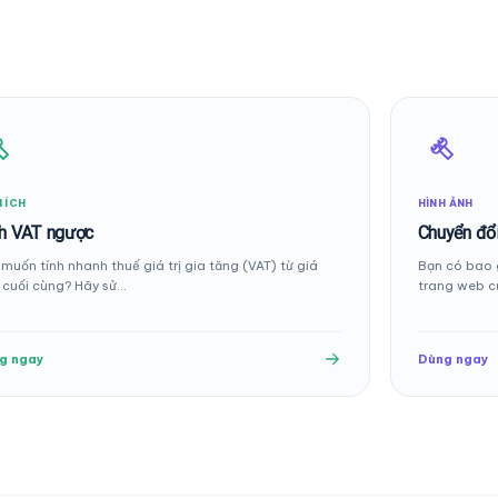
 ÍCH
HÌNH ẢNH
h VAT ngược
Chuyển đổ
muốn tính nhanh thuế giá trị gia tăng (VAT) từ giá
Bạn có bao g
 cuối cùng? Hãy sử…
trang web 
g ngay
Dùng ngay