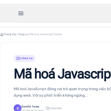
Skip
to
content
Trang chủ
/
Công cụ
/
Mã hoá Javascript Online
CÔNG CỤ
Mã hoá Javascrip
Mã hoá JavaScript đóng vai trò quan trọng trong việc
dụng web. Với sự phát triển không ngừng…
DonHit Team
D
2 phút đọc
Cập nhật 07/02/2025