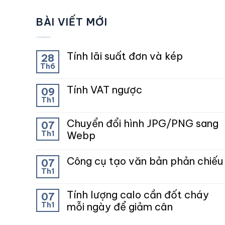
BÀI VIẾT MỚI
Tính lãi suất đơn và kép
28
Th6
Tính VAT ngược
09
Th1
Chuyển đổi hình JPG/PNG sang
07
Th1
Webp
Công cụ tạo văn bản phản chiếu
07
Th1
Tính lượng calo cần đốt cháy
07
Th1
mỗi ngày để giảm cân