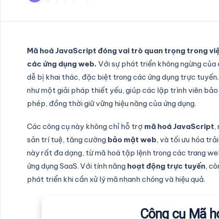
Mã hoá JavaScript đóng vai trò quan trọng trong v
các ứng dụng web.
Với sự phát triển không ngừng của 
dễ bị khai thác, đặc biệt trong các ứng dụng trực tuyến
như một giải pháp thiết yếu, giúp các lập trình viên bả
phép, đồng thời giữ vững hiệu năng của ứng dụng.
Các công cụ này không chỉ hỗ trợ
mã hoá JavaScript
,
sản trí tuệ, tăng cường
bảo mật web
, và tối ưu hóa tr
này rất đa dạng, từ mã hoá tập lệnh trong các trang we
ứng dụng SaaS. Với tính năng
hoạt động trực tuyến
, cô
phát triển khi cần xử lý mã nhanh chóng và hiệu quả.
Công cụ Mã h