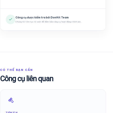
Công cụ được kiểm tra bởi DonHit Team
Chúng tôi liên tục rà soát để đảm bảo công cụ hoạt động chính xác.
CÓ THỂ BẠN CẦN
Công cụ liên quan
TIỆN ÍCH