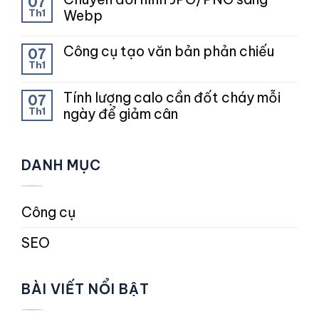
07
Th1
Webp
Công cụ tạo văn bản phản chiếu
07
Th1
Tính lượng calo cần đốt cháy mỗi
07
Th1
ngày để giảm cân
DANH MỤC
Công cụ
SEO
BÀI VIẾT NỔI BẬT