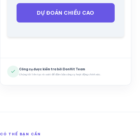
DỰ ĐOÁN CHIỀU CAO
Công cụ được kiểm tra bởi DonHit Team
Chúng tôi liên tục rà soát để đảm bảo công cụ hoạt động chính xác.
CÓ THỂ BẠN CẦN