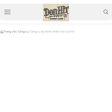
Skip
to
content
Trang chủ
/
Công cụ
/
Công cụ dự đoán chiều cao của trẻ