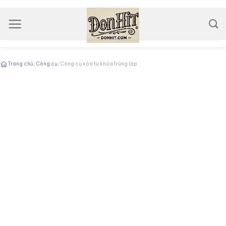
Skip
to
content
Trang chủ
/
Công cụ
/
Công cụ xóa từ khóa trùng lặp