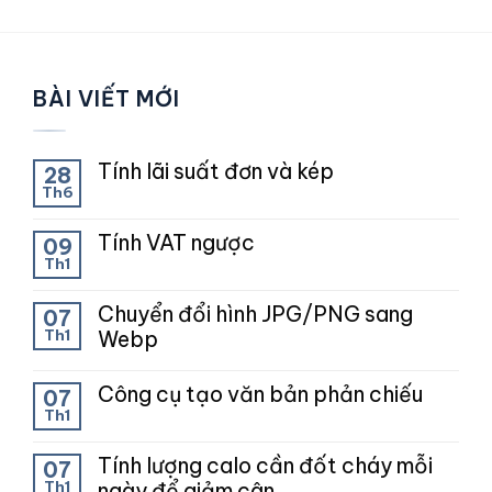
BÀI VIẾT MỚI
Tính lãi suất đơn và kép
28
Th6
Tính VAT ngược
09
Th1
Chuyển đổi hình JPG/PNG sang
07
Th1
Webp
Công cụ tạo văn bản phản chiếu
07
Th1
Tính lượng calo cần đốt cháy mỗi
07
Th1
ngày để giảm cân